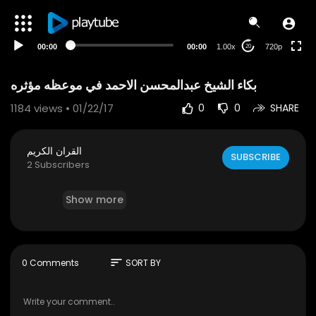
240p
auto
00:00
00:00
1.00x
720p
20
1184
views • 01/22/17
0
0
SHARE
القران الكريم
SUBSCRIBE
2 Subscribers
Show more
sort
0 Comments
SORT BY