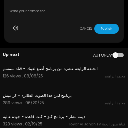
CANCEL
Publish
Up next
AUTOPLAY
12:05
الحلقة الرابعة عشرة من برنامج أصنع لعبتك - قناة سمسم
126 views . 08/08/25
محمد ابراهيم
1:26
برنامج لمن هذا الصوت الطائرة - كراميش
289 views . 06/20/25
محمد ابراهيم
2:09
ديمة بشار - برنامج كنز - كنت قاعدة - جودة عالية
328 views . 02/19/25
Toyor Al Janah TV قناة طيور الجنة