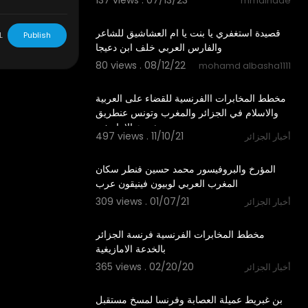
137 views . 07/13/23
mmalhade
4:14
قصيدة استغفري يا بنت يا ام العشاشيق للشاعر
L
Publish
والفارس العربي خلف ابن دعيجا
80 views . 08/12/22
mohamd albasha1111
25:00
مخطط المخابرات االفرنسية للقضاء على العربية
والاسلام في الجزائر والمغرب وتونس عنطريق
مشروع الامازيغي
497 views . 11/10/21
أخبار الجزائر
5:53
⁣⁣المؤرخ والبروفيسور محمد حسين فنطر سكان
المغرب العربي لوبيون فينيقون عرب
309 views . 01/07/21
أخبار الجزائر
8:05
مخطط المخابرات الفرنسية فرنسة الجزائر
بالخدعة الامازيغية
365 views . 02/20/20
أخبار الجزائر
15:44
بن غبريط عميلة العصابة وفرنسا لمسخ مستقبل