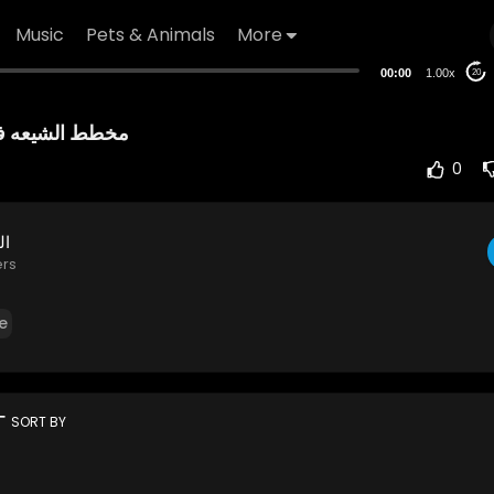
Music
Pets & Animals
More
00:00
1.00x
20
0
ال
ers
e
rt
SORT BY