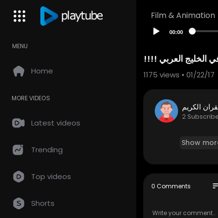
Film & Animation
00:00
MENU
Home
1175
views • 01/22/17
MORE VIDEOS
قران الكريم
2 Subscrib
Latest videos
Show mor
Trending
Top videos
so
0 Comments
Shorts