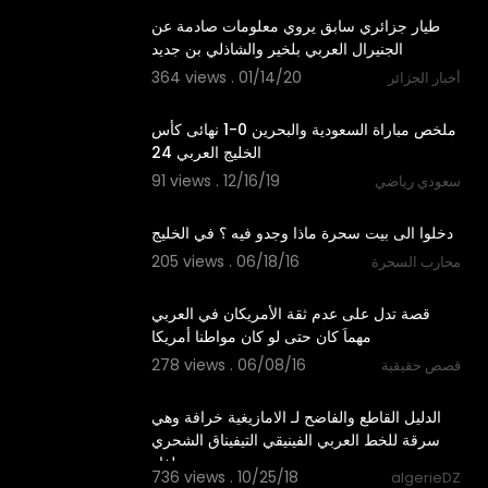
طيار جزائري سابق يروي معلومات صادمة عن
الجنيرال العربي بلخير والشاذلي بن جديد
364 views . 01/14/20
أخبار الجزائر
11:51
ملخص مباراة السعودية والبحرين 0-1 نهائى كأس
الخليج العربي 24
91 views . 12/16/19
سعودي رياضي
02:54
دخلوا الى بيت سحرة ماذا وجدو فيه ؟ في الخليج
205 views . 06/18/16
محارب السحرة
01:12
قصة تدل على عدم ثقة الأمريكان في العربي
مهماَ كان حتى لو كان مواطنا أمريكا
278 views . 06/08/16
قصص حقيقية
06:45
الدليل القاطع والفاضح لـ الامازيغية خرافة وهي
سرقة للخط العربي الفينيقي التيفيناق الشحري
بظفار
736 views . 10/25/18
algerieDZ