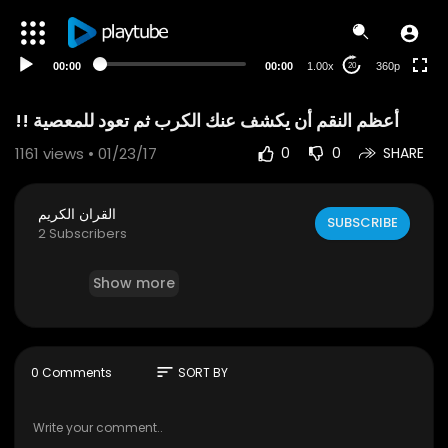
auto
00:00
00:00
1.00x
360p
20
1161
views • 01/23/17
0
0
SHARE
القران الكريم
SUBSCRIBE
2 Subscribers
Show more
sort
0 Comments
SORT BY