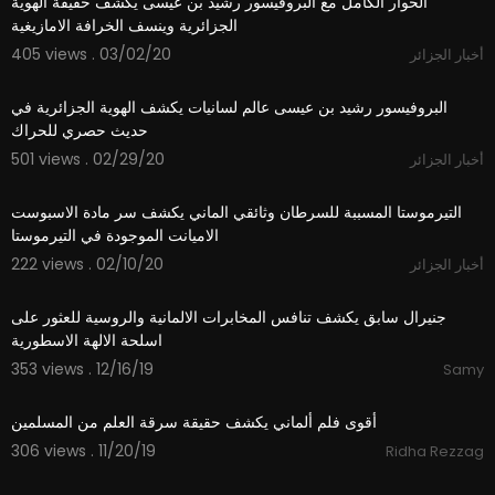
الحوار الكامل مع البروفيسور رشيد بن عيسى يكشف حقيقة الهوية
الجزائرية وينسف الخرافة الامازيغية
405 views . 03/02/20
أخبار الجزائر
46:59
البروفيسور رشيد بن عيسى عالم لسانيات يكشف الهوية الجزائرية في
حديث حصري للحراك
501 views . 02/29/20
أخبار الجزائر
12:59
التيرموستا المسببة للسرطان وثائقي الماني يكشف سر مادة الاسبوست
الاميانت الموجودة في التيرموستا
222 views . 02/10/20
أخبار الجزائر
8:55
جنيرال سابق يكشف تنافس المخابرات الالمانية والروسية للعثور على
اسلحة الالهة الاسطورية
353 views . 12/16/19
Samy
15:13
أقوى فلم ألماني يكشف حقيقة سرقة العلم من المسلمين
306 views . 11/20/19
Ridha Rezzag
07:11