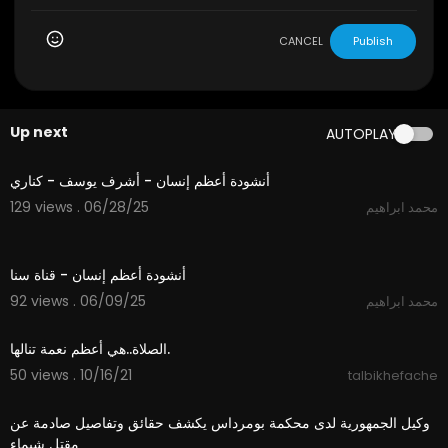
CANCEL
Publish
Up next
AUTOPLAY
4:51
أنشودة أعظم إنسان - أشرف يوسف - كناري
129 views . 06/28/25
محمد ابراهيم
5:00
أنشودة أعظم إنسان - قناة سنا
92 views . 06/09/25
محمد ابراهيم
2:56
الصلاة..هي أعظم نعمة تنالها.
50 views . 10/16/21
talbikhefache
5:33
⁣وكيل الجمهورية لدى محكمة بومرداس يكشف حقائق وتفاصيل صادمة عن
مقتل شيماء