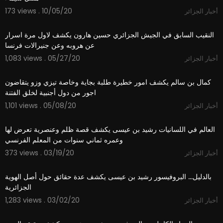
173 views . 10/05/20
أخبار الجزائر
1:01:39
⁣النقيب السابق في الجيش الجزائري حسين هارون يكشف لاول مرة اسرار
عن هروبه وعن جنيرالات فرنسا
1,083 views . 05/27/20
أخبار الجزائر
2:28
كمال بن سالم يكشف امور خطيرة طلبة بجاية وخاصة تيزي وزو يتقاضون
اجور من دول أجنبية لخلق الفتنة
1,101 views . 05/08/20
أخبار الجزائر
3:03
العالم في اللسانيات رشيد بن عيسى يكشف قصة ظلم وعنصرية تعرض لها
وعمره ثماني سنوات من المعلم الفرنسي
373 views . 03/19/20
أخبار الجزائر
7:01
بالدليل... البروفيسور رشيد بن عيسى يكشف عدة حقائق حول أصل الهوية
الجزائرية
1,283 views . 03/02/20
أخبار الجزائر
1:04:05