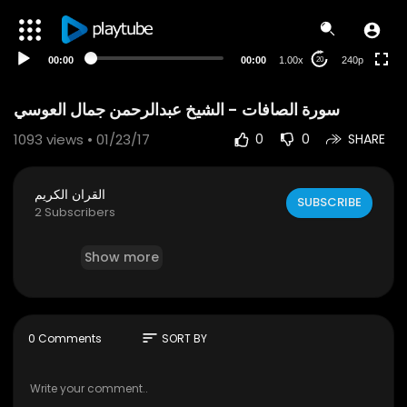
00:00
00:00
1.00x
240p
20
1093
views • 01/23/17
0
0
SHARE
القران الكريم
SUBSCRIBE
2 Subscribers
Show more
sort
0 Comments
SORT BY