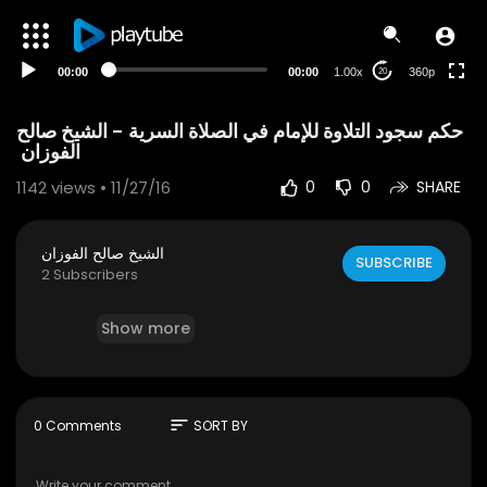
auto
00:00
00:00
1.00x
360p
20
‫حكم سجود التلاوة للإمام في الصلاة السرية - الشيخ صالح
1142
views • 11/27/16
0
0
SHARE
الشيخ صالح الفوزان
SUBSCRIBE
2 Subscribers
Show more
sort
0 Comments
SORT BY