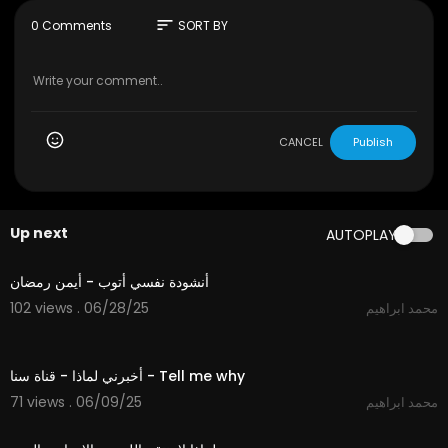
sort
0 Comments
SORT BY
CANCEL
Publish
Up next
AUTOPLAY
2:12
أنشودة نفسي أتوب - أيمن رمضان
102 views . 06/28/25
محمد ابراهيم
4:01
أخبرني لماذا - قناة سنا - Tell me why
71 views . 06/09/25
محمد ابراهيم
0:30