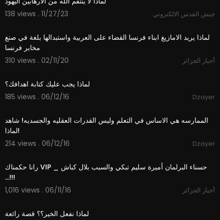
لماذا لا ينتقم الله من الارهابين اليهود
138 views . 11/27/23
جيش القدس الالكتروني
7:19
لماذا يريد الامازيغ ابناء فرنسا القضاء على العربية واستبدالها بلغة في صنع
مخابر فرنسا
310 views . 02/11/20
أخبار الجزائر
01:27
لماذا يجب عليك كتابة اهدافك؟
185 views . 06/12/16
Dzayer
00:30
الممارسه هي الاساس في التعلم وليس القدرات العقليه والجسديه! شاهد
لماذا!
214 views . 06/12/16
Dzayer
14:03
رانا حكمناك VIP _ حسناء البرلمان أميرة سليم تبكي والسبب بلال كباش
...!!!
1,016 views . 06/11/16
أخبار الجزائر
03:54
لماذا نفعل الخير؟؟ قصة رائعة