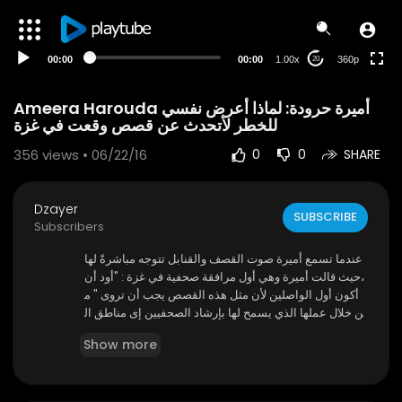
auto
00:00
00:00
1.00x
360p
20
Ameera Harouda أميرة حرودة: لماذا أعرض نفسي
للخطر لأتحدث عن قصص وقعت في غزة
356
views • 06/22/16
0
0
SHARE
Dzayer
SUBSCRIBE
Subscribers
عندما تسمع أميرة صوت القصف والقنابل تتوجه مباشرةً لها
،حيث قالت أميرة وهي أول مرافقة صحفية في غزة : "أود أن
أكون أول الواصلين لأن مثل هذه القصص يجب أن تروى " م
ن خلال عملها الذي يسمح لها بإرشاد الصحفيين إى مناطق ال
دمار وسيناريوهات الحرب في بلدها التي ما زالت رغم كل الأ
Show more
وضاع المأساوية فيها تكن لها كل الحب والاحترام ، شاهد ماال
ذي يشجعها لتوصل صوت معاناة الشعب في غزة في هذا الح
ديث الذي لا ينسى .