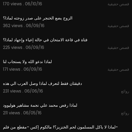
170 views . 06/10/16
قصص حقيقية
02:02
الزوج يضع الخنجر على صدر زوجته لماذا؟
362 views . 06/09/16
قصص حقيقية
02:09
فتاة في قاعة الامتحان في حالة إعياء وإجهاد لماذا؟
225 views . 06/09/16
قصص حقيقية
01:34
لماذا ندعو الله ولا يستجاب لنا
171 views . 06/09/16
قصص حقيقية
03:24
دقيقتان فقط لتعرف لماذا وصل العرب الي هذه
231 views . 06/06/16
روائع
02:06
لماذا رفض محمد علي نجمة مشاهير هوليوود
211 views . 06/05/16
روائع
01:12
لماذا لا ياكل المسلمون لحم الخنزيز؟! مالكوم إكس -مقطع من فلم-