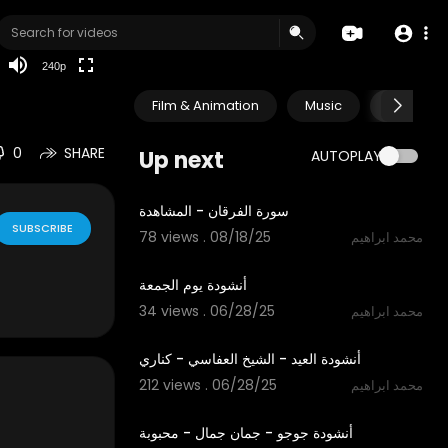
240p
Film & Animation
Music
Pets & A
0
SHARE
Up next
AUTOPLAY
2:18
سورة الفرقان - المشاهدة
SUBSCRIBE
78 views . 08/18/25
محمد ابراهيم
2:51
أنشودة يوم الجمعة
34 views . 06/28/25
محمد ابراهيم
3:57
أنشودة العيد - الشيخ العفاسي - كناري
212 views . 06/28/25
محمد ابراهيم
3:54
أنشودة جوجو - جمان جمال - محبوبة