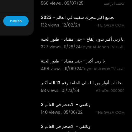
566 views . 05/07/25
محمد ابراهيم
19:09
تجميع اكبر محرك سفينة في العالم - 2023
L
Publish
132 views . 12/02/24
THE GAZA COM
1:54
يا ربي أكبر بدون إيقاع - جنى مقداد - طيور الجنة
327 views . 11/28/24
Toyor Al Janah TV لجنة
2:05
يا ربي أكبر - جنى مقداد - طيور الجنة
468 views . 11/09/24
Toyor Al Janah TV جنة
2:56
حلقات أنوار مِن الله لي الحلقة رقم 13 الله أكبر
58 views . 01/23/24
AlhaDe 000009
34:04
وثائقي - الاضخم في العالم 3
140 views . 05/06/22
THE GAZA COM
25:36
وثائقي - الاضخم في العالم 2