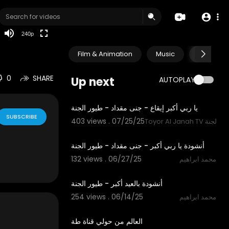
240p
Film & Animation
Music
Pets & A
0
SHARE
Up next
AUTOPLAY
1:54
يا ربي أكبر إيقاع - جنى مقداد - طيور الجنة
SUBSCRIBE
403 views . 07/25/25
Toyor Al Janah TV ة
1:54
أنشودة يا ربي أكبر - جنى مقداد - طيور الجنة
132 views . 06/27/25
محمد ابراهيم
2:18
أنشودة بالعيد أكبر - طيور الجنة
254 views . 06/14/25
محمد ابراهيم
3:50
العالم من حولي قناة طة