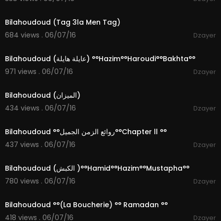
56:41
Bilahoudoud (Tag 3la Men Tag)
684 views . 06/07/16
Dzayer
01:11
Bilahoudoud (عايلة هايلة) °°Hazim°°Haroudi°°Bakhta°°
971 views . 06/07/16
Dzayer
11:51
Bilahoudoud (الميزان)
434 views . 06/07/16
Dzayer
04:21
Bilahoudoud °°روائع الزمن الجميل°°Chapter ll °°
437 views . 06/07/16
Dzayer
12:44
Bilahoudoud (الكبش )°°Hamid°°Hazim°°Mustapha°°
780 views . 06/07/16
Dzayer
12:18
Bilahoudoud °°(La Boucherie) °° Ramadan °°
418 views . 06/07/16
Dzayer