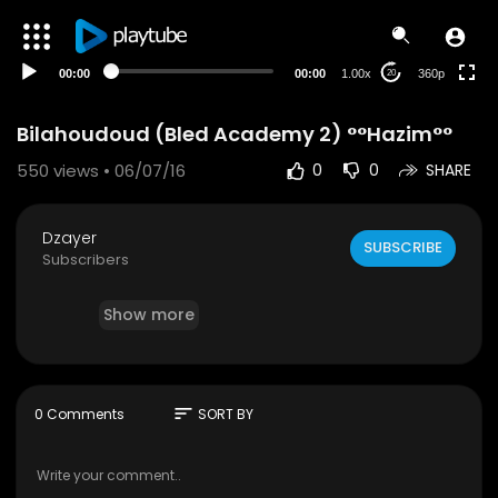
auto
00:00
00:00
1.00x
360p
20
Bilahoudoud (Bled Academy 2) °°Hazim°°
550
views • 06/07/16
0
0
SHARE
Dzayer
SUBSCRIBE
Subscribers
Show more
sort
0 Comments
SORT BY