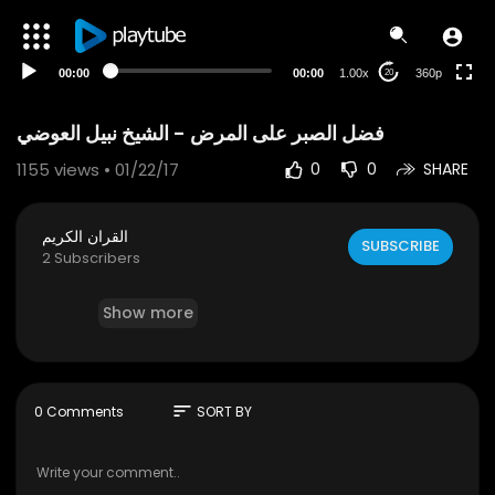
auto
00:00
00:00
1.00x
360p
20
1155
views • 01/22/17
0
0
SHARE
القران الكريم
SUBSCRIBE
2 Subscribers
Show more
sort
0 Comments
SORT BY