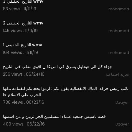
التاريخ الحقيقي 3.wmv
83 views . 11/11/19
mohamad
1:35
التاريخ الحقيقي 2.wmv
145 views . 11/11/19
mohamad
1:07
التاريخ الحقيقي 1.wmv
164 views . 11/11/19
mohamad
03:13
جزاء كل الى هيحاول يسرق فى امريكا _ اقوى مقلب فى التاريخ
256 views . 06/24/16
تجربة اجتماعية
04:21
نائب رئيس حركة ‫ ‏الماك‬ الانقصالية يقول لكم : ارموا بحجابكم‬ للقمامة ...انها
الحرب على الاسلام حا
736 views . 06/23/16
Dzayer
36:58
قصة تاسيس جمعية علماء المسلمين الجزائريين و من اسسها
409 views . 06/22/16
Dzayer
14:16