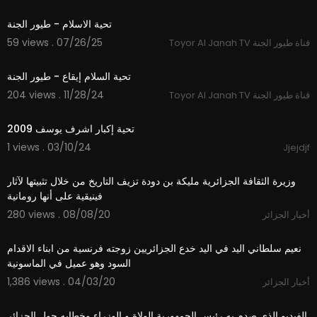
1:10
تحية الاسلام - طيور الجنة
59 views . 07/26/25
Toyor Al Janah TV قناة طيور الجنة
1:15
تحية السلام إيقاع - طيور الجنة
204 views . 11/28/24
Toyor Al Janah TV قناة طيور الجنة
4:50
⁣تحية إكبار اشرف يوسف 2009
1 views . 03/10/24
Jjejdjf
0:56
وزيرة الثقافة الجزائرية مليكة بن دودة تزيف التاريخ من خلال تثبيتها لآثار
فينيقية على أنها رومانية
280 views . 08/08/20
أخبار الجزائر
6:54
نعيم سلطاني اليد في اليد خدع الجزائريين زوجته فرنسية من ابناء الاقدام
السود وهو عميل في الماسونية
1,386 views . 04/03/20
أخبار الجزائر
1:23:54
الفيديو الذي صدم به رئيس الجمهورية الولاة و الوزراء وخطابه حول الجزائر