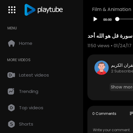
Film & Animation
00:00
MENU
Home
1150
views • 01/24/17
MORE VIDEOS
قران الكريم
2 Subscrib
Latest videos
Show mor
Trending
Top videos
so
0 Comments
Shorts