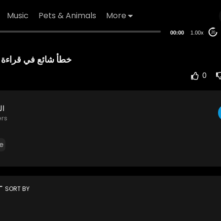
Music
Pets & Animals
More
00:00
1.00x
20
0
ال
ers
e
rt
SORT BY