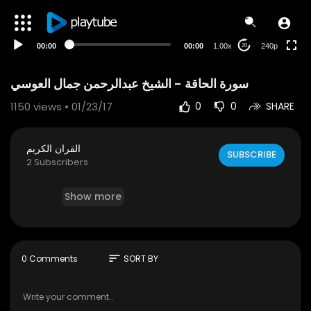
00:00
00:00
1.00x
240p
20
1150
views • 01/23/17
0
0
SHARE
القران الكريم
SUBSCRIBE
2 Subscribers
Show more
sort
0 Comments
SORT BY