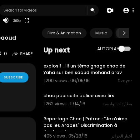
auto
360p
Film & Animation
Music
Pets & A
 saoud
Up next
AUTOPLAY
0
SHARE
01:49
explosif ...!!! un témoignage choc de
Yaha sur ben saoud mohand arav
SUBSCRIBE
1,290 views . 06/05/16
Dzayer
02:00
choc poursuite police avec tirs
1,262 views . 11/14/16
مطاردات بوليسية
08:18
Reportage Choc | Patron : "Je n'aime
pas les Arabes" Discrimination à
l'embauche
405 views . 05/28/16
أخبار الجزائر