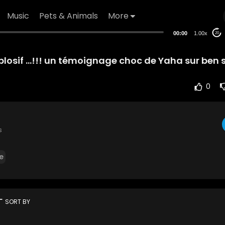
Music
Pets & Animals
More
00:00
1.00x
20
xplosif ...!!! un témoignage choc de Yaha sur ben
0
s
e
rt
SORT BY