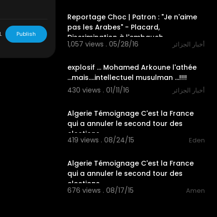
06:23
Reportage Choc | Patron : "Je n'aime
pas les Arabes" - Placard,
L
Publish
Discrimination à l'embauch
1,057 views . 05/28/16
أخبار الجزائر
05:13
explosif ... Mohamed Arkoune l'athée
...mais....intellectuel musulman ...!!!!
430 views . 01/11/16
أخبار الجزائر
01:03
Algerie Témoignage C'est la France
qui a annuler le second tour des
elections
419 views . 08/24/15
Eden
01:03
Algerie Témoignage C'est la France
qui a annuler le second tour des
elections
676 views . 08/17/15
Amen