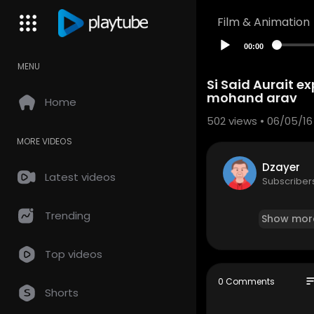
Film & Animation
00:00
MENU
Si Said Aurait e
mohand arav
Home
502
views • 06/05/16
MORE VIDEOS
Dzayer
Latest videos
Subscriber
Trending
Show mor
Top videos
so
0 Comments
Shorts