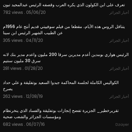
تعرف على ابن الكولون الذي يكره العرب وقصفه الرئيس عبدالمجيد تبون
782 views . 05/06/20
أخبار الجزائر
3:51
⁣يتناقل الروس هذه الأيام، مقطعا من فيلم سوفييتي قديم أنتج عام 1956م
عن الطبيب الشهير الرئيس ابن سينا
305 views . 04/11/20
أخبار الجزائر
1:57
الرئيس هواري بومدين أعدم مديرين سرقا 200 مليون واعدم مدير بنك لانه
سرق 30 مليون سنتيم
281 views . 01/28/20
أخبار الجزائر
12:02
الكواليس الكاملة لجلسة المحاكمة جبدوا السعيد بوتفليقة و علي حداد
يصرخ
262 views . 12/08/19
أخبار الجزائر
03:10
تقريرخطير_ الجزيرة تفضح إنجازات بوتفليقة والفساد الذي ينخرنظام
ومؤسسات الجزائر والشعب ضحية
682 views . 06/07/16
Dzayer
01:21