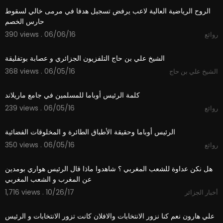
الروح الرياضية العالية لاعب يرفض تسجيل هدفا في مرمى خالي لسقوط
حارس الخصم
390 views . 06/06/16
روائع
05:50
الشيخ علي بن حاج التلفزيون الجزائري و عصابة بوتفليقة
368 views . 06/05/16
الشيخ علي بن حاج
02:19
كلمة الرئيس أوباما للمسلمين في جامع ماريلاند
239 views . 06/05/16
روائع
01:20
الرئيس أوباما وحقيقة الأطباق الطائرة و المخلوقات الفضائية
350 views . 06/05/16
روائع
02:06
هل نكن عداوة للشعب المغربي ؟ شاهدوا ماذا قال الرئيس هواري بومدين
عن المغرب و الشعب المغربي
1,716 views . 10/26/17
أخبار الجزائر
01:12
علي هارون نعم كنا نزور الانتخابات والافلان كانت تزور الانتخابات و الرئيس