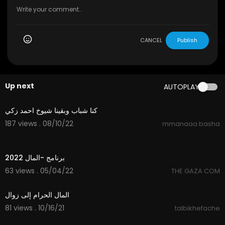
CANCEL
Publish
Up next
AUTOPLAY
1:15
كنا شباب وبقينا شيوخ احمد زكي
187 views . 08/10/22
mmanaaa basha
37:43
برنامج -المال 2022
63 views . 05/04/22
THE GAZA COM
1:26
المال الحرام إلى زوال
81 views . 10/16/21
talbikhefache
5:35