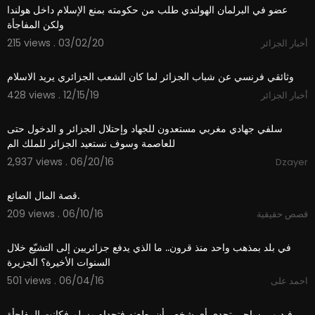
عضو في البرلمان الهولندي طلب من حكومته بمنع الإسلام داخل هولندا
ولكن المفاجأة
215 views . 03/02/20
أخبار الجزائر
23:24
وثائقي فرنسي عن شباب الجزائر لما كان الشعب الجزائري يريد الاسلام
428 views . 12/15/19
أخبار الجزائر
09:42
سلفي جهادي مغربي مستعدون للجهاد وإحتلال الجزائر و الدخول حتى
للعاصمة وسوف نستعيد الجزائر للملك الم
2,937 views . 06/20/16
Dzayer
01:04
قصة المال الضائع.
209 views . 06/10/16
قصص حقيقية
02:45
في بلد بمذهب واحد منذ قرون.. ما الذي يدفع جزائريين إلى التشيّع خلال
السنوات الأخيرة؟ الجزيرة
501 views . 06/04/16
احمد على
05:32
فيديو_ ساحر يتحدى أي شخص أن يطعنه فتحداه مسلم فكانت المفاجأة