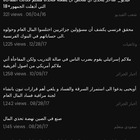
التي أذهلت الجمهور+18
321 views . 06/04/16
شعب الفيديو
11:51
محقق فرنسي يكشف أن مسؤولين جزائريين اختلسوا المال العام وحولوه
الى حساباتهم في البنوك الفرنسية.
1,225 views . 12/28/17
وثائقيات
06:31
ملاكم إسرائيلي يقوم بضرب الناس في صالة التدريب ولكن المفاجأة أتي
ملاكم أمريكي من اصول أفريقية
1,258 views . 10/09/17
أخبار الجزائر
03:33
أويحيى يدعوا الى استمرار السرقة والفساد و يلغي أهم قرارات تبون بانشاء
لجنة مراقبة فساد المال العام
1,242 views . 08/28/17
أخبار الجزائر
15:51
صنع في الصين نهضة تحذي المال
1,145 views . 08/26/17
سعودي متعلم
11:29