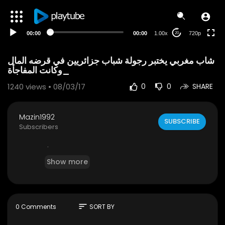
240p
auto
00:00
00:00
1.00x
720p
20
شاب مغربي يختبر رجولة شباب جزائريين في قرضه المال
_وكانت المفاجأة
1240
views • 08/03/17
0
0
SHARE
Mazin1992
SUBSCRIBE
Subscribers
.
Show more
sort
0 Comments
SORT BY