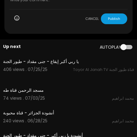
CANCEL
Publish
Up next
AUTOPLAY
1:54
يا ربي أكبر إيقاع - جنى مقداد - طيور الجنة
406 views . 07/25/25
Toyor Al Janah TV قناة طيور الجنة
3:40
مسجد الرحمن قناة طه
74 views . 07/03/25
محمد ابراهيم
3:44
أنشودة الجزائر - قناة محبوبة
240 views . 06/28/25
محمد ابراهيم
1:54
أنشودة يا ربي أكبر - جنى مقداد - طيور الجنة