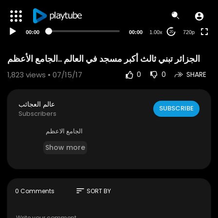
240p
auto
00:00
00:00
1.00x
720p
20
الجزائر تبني ثالث أكبر مسجد في العالم ..الجامع الأعظم
1,823
views • 07/15/17
0
0
SHARE
عالم العجائب
SUBSCRIBE
Subscribers
الجامع الاعظم
Show more
sort
0 Comments
SORT BY