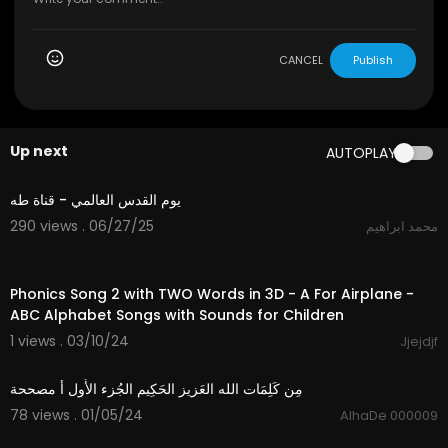
CANCEL
Publish
Up next
AUTOPLAY
5:59
يوم القدس العالمي - قناة طه
290 views . 06/27/25
محمد ابراهيم
5:22
Phonics Song 2 with TWO Words in 3D - A For Airplane -
ABC Alphabet Songs with Sounds for Children
1 views . 03/10/24
Jjejdjf
1:52
مِن كَلِمَات الله العَزيز الحَكِيم الجُزء الأَول أ مصححة
78 views . 01/05/24
AlhaDe 000009
3:25