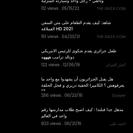
وثائقي - رجل واحد وسيارته المنزلية
112 views . 05/15/22
THE GAZA COM
8:07
شاهد: كيف يقدم الطعام على متن السفن
العملاقة HD 2021
151 views . 04/23/21
THE GAZA COM
0:12
طفل جزائري يقدم شكوى للرئيس الامريكي
دونالد ترامب ههههه
122 views . 12/06/19
أخبار الجزائر
07:18
هل يقبل الجزائريون أن يشهدوا مع واحد ما
يعرفوهش ؟ الكاميرا الخفية دزيري و فحل الحلقة
17
256 views . 06/23/16
Dzayer
03:53
مذهل جدا فنلندا : كيف اصبح طلاب مدارسها رقم
واحد في العالم
823 views . 06/21/16
احمد على
03:20