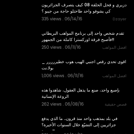
دزيري و فحل الحلقة 08 كيف يتصرف الجزائريون
كي يشوفو واحد طاحتلو حاجة من جيبو ؟
335 views . 06/14/16
Dzayer
03:06
تقدم شخص واحد إلى برنامج المواهب البريطاني
فأصبح فرقة اوركسترا كاملة من الجمهور!!
250 views . 06/11/16
افضل المواهب
13:16
اقوى تحدي رقص اجنبي الهيب هوب خطيررررر _
بولا.نت
1,006 views . 06/11/16
افضل المواهب
02:36
بإصبع واحد، صنع ما يذهل العقول، شاهدوا هذه
الروعة الإنسانية
262 views . 06/08/16
قصص حقيقية
02:45
في بلد بمذهب واحد منذ قرون.. ما الذي يدفع
جزائريين إلى التشيّع خلال السنوات الأخيرة؟
الجزيرة