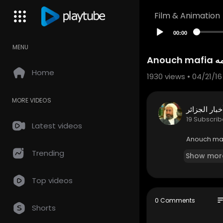
Film & Animation
00:00
MENU
مه
Home
1930
views • 04/21/16
MORE VIDEOS
خبار الجزائر
19 Subscrib
Latest videos
Trending
Show mor
Top videos
so
0 Comments
Shorts