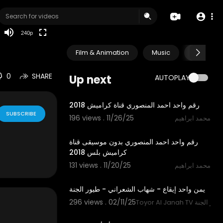
240p
Film & Animation
Music
Pets & A
0
SHARE
Up next
AUTOPLAY
3:30
رقم واحد احمد المنصوري قناة كراميش 2018
SUBSCRIBE
196 views . 11/26/25
محمد ابراهيم
3:30
رقم واحد احمد المنصوري بدون موسيقى قناة
كراميش بلس 2018
131 views . 11/20/25
محمد ابراهيم
2:51
يمن واحد إيقاع - شهاب الشعراني - طيور الجنة
296 views . 02/11/25
Toyor A قناة طيور الجنة
1:23:55