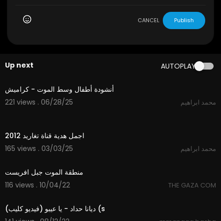
CANCEL
Publish
Up next
AUTOPLAY
3:58
أنشودة أطفال وسط الموت - كراميش
221 views . 06/28/25
محمد ابراهيم
6:06
اجمل هدية قناة تغاريد 2012
165 views . 03/03/25
محمد ابراهيم
51:07
منطقة الموت جبل افريست
116 views . 10/04/22
THE GAZA COM
4:38
ديانا حداد - يا عيبو (فيديو كليب) (s