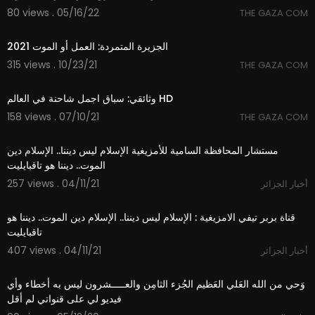
80 views . 05/16/22
THE GAZA COM
20:00
الجزيرة المتمردة: العمل أو الموت 2021
315 views . 10/23/21
THE GAZA COM
20:00
وثائقي: سباق اجمل شاحنة في العالم HD
158 views . 07/10/21
THE GAZA COM
1:13
مستشار المحافظة السامية للأمزيغية الإسلام ليس ديننا.. الإسلام دين
الموت.. ديننا هو تاقبايليت
257 views . 04/11/21
أخبار الجزائر
4:00
قناة بربر تيفي الامزيغية : الإسلام ليس ديننا.. الإسلام دين الموت.. ديننا هو
تاقبايليت
407 views . 04/11/21
أخبار الجزائر
8:44
وَحي من الله العَلي العَظيم الجُزء الثامِن والعـــــشرون ليس به أخطاء وأي
فيديو لي على قنواتي لم أقل