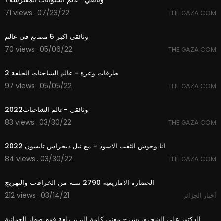
وثائقي- عالم الحيوانات المفترسة 1
71 views . 07/23/22
THE GAZA COM
29:43
وثائقي اكبر 5 مصانع في عالم
70 views . 05/06/22
THE GAZA COM
19:29
طرقات وعرة - عالم الشاحنات الحلقة 2
97 views . 05/05/22
THE GAZA COM
20:00
وثائقي -عالم الشاحنات2022
83 views . 03/30/22
THE GAZA COM
20:00
انا وحوش الثقب الاسود - مع نيل ديجراس تايسون 2022
84 views . 03/30/22
THE GAZA COM
1:41
الحضارة الامازيغية 2790 سنة من الخرافات والتهريج
212 views . 03/14/21
أخبار الجزائر
5:00
الدكتور علي الشحري يشرح معنى كلمة البربر بلغة قوم ضفار العمانية