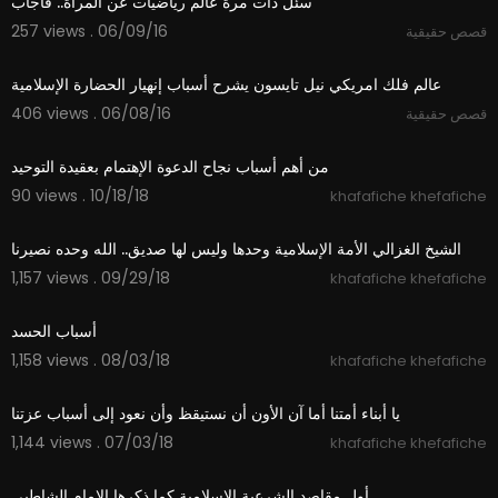
سئل ذات مرة عالم رياضيات عن المرأة.. فأجاب
257 views . 06/09/16
قصص حقيقية
10:18
عالم فلك امريكي نيل تايسون يشرح أسباب إنهيار الحضارة الإسلامية
406 views . 06/08/16
قصص حقيقية
05:25
من أهم أسباب نجاح الدعوة الإهتمام بعقيدة التوحيد
90 views . 10/18/18
khafafiche khefafiche
01:39
الشيخ الغزالي الأمة الإسلامية وحدها وليس لها صديق.. الله وحده نصيرنا
1,157 views . 09/29/18
khafafiche khefafiche
08:44
أسباب الحسد
1,158 views . 08/03/18
khafafiche khefafiche
03:12
يا أبناء أمتنا أما آن الأون أن نستيقظ وأن نعود إلى أسباب عزتنا
1,144 views . 07/03/18
khafafiche khefafiche
01:39
أول مقاصد الشرعية الإسلامية كما ذكرها الإمام الشاطبي