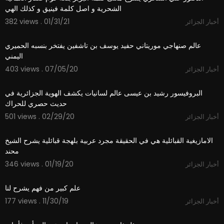
الشحرية و اصل كلمة فينيق و كذلك الهي
382 views . 01/31/21
أخبار الجزائر
5:19
عالم صنهاجي موريتاني حفيد يوسف بن تاشفين يفتخر بنسبه الحميري
اليمني
403 views . 07/05/20
أخبار الجزائر
46:59
البروفيسور رشيد بن عيسى عالم لسانيات يكشف الهوية الجزائرية في
حديث حصري للحراك
501 views . 02/29/20
أخبار الجزائر
4:04
الامازيغية القبائلية هي في الحقيقة مجرد عربية بلهجة قبائلية يشرح الشيخ
محند
346 views . 01/19/20
أخبار الجزائر
0:30
علم كبير من فهم يشرح لنا
177 views . 11/30/19
أخبار الجزائر
01:01