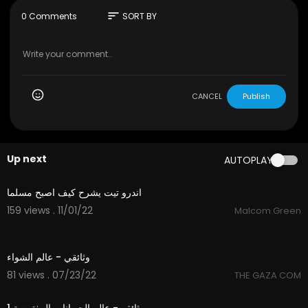
sort
0 Comments
SORT BY
CANCEL
Publish
Up next
AUTOPLAY
12:58
اندرو تيت يشرح كيف اصبح مسلما
159 views . 11/01/22
Malcom Green
18:41
وثائقي - عالم الشواء
81 views . 07/23/22
THE GAZA COM
37:59