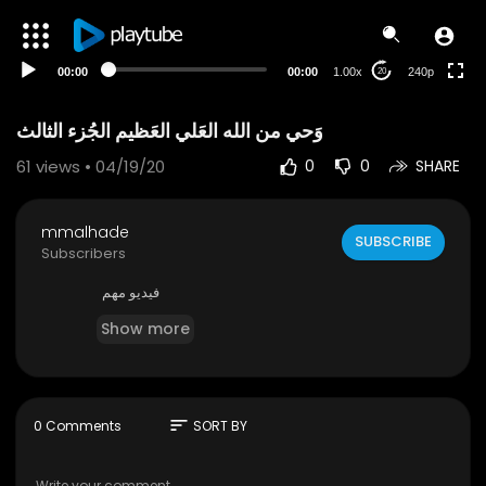
00:00
00:00
1.00x
240p
20
وَحي من الله العَلي العَظيم الجُزء الثالث
61
views • 04/19/20
0
0
SHARE
mmalhade
SUBSCRIBE
Subscribers
فيديو مهم
Show more
sort
0 Comments
SORT BY