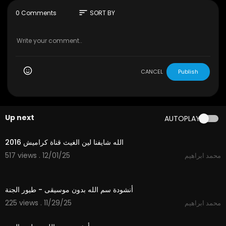
sort
0 Comments
SORT BY
CANCEL
Publish
Up next
AUTOPLAY
3:53
الله شايفنا لين الغيث قناة كراميش 2016
517 views . 12/01/25
محمد ابراهيم
1:06
أنشودة سم الله بدون موسيقى - طيور الجنة
225 views . 11/29/25
محمد ابراهيم
1:06