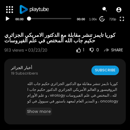
360p
240p
00:00
00:00
1.00x
720p
20
auto
⁣كوريا تايمز تنشر مقابلة مع الدكتور الامريكي الجزائري
حكيم جاب الله المختص في علم الفيروسات
913
views • 03/23/20
1
0
SHARE
أخبار الجزائر
SUBSCRIBE
19 Subscribers
⁣كوريا تايمز تنشر مقابلة مع الدكتور الجزائري حكيم جاب الله
البروفيسور و العالم الأمريكي الجزائري الدكتور حكيم جاب ا
لله ، المختص في علم الفيروسات virology ، و علم الأورام
oncology ، و المدير العام لمعهد باستور في سيوول في كو
ريا الجنوبية ، و عضو في أكبر المراكز البحث العلمي في العال
Show more
م ، و تتصل به يوميا أهم وسائل الإعلام الغربية لفهم ما يحص
ل حول فيروس كورونا