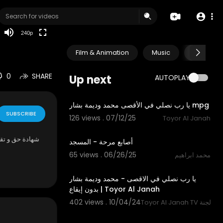
240p
Film & Animation
Music
Pets & A
0
SHARE
Up next
AUTOPLAY
4:13
يا رب نصلي في الأقصى محمد وديمة بشار mpg
SUBSCRIBE
126 views . 07/12/25
Toyor Al Janah
1:30
شهادة حق و تقد
أصابع مرحة - المسجد
65 views . 06/26/25
محمد ابراهيم
4:22
يا رب نصلي في الاقصى - محمد وديمة بشار
بدون إيقاع | Toyor Al Janah
402 views . 10/04/24
Toy قناة طيور الجنة
4:22