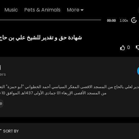
Music
Pets & Animals
More
00:00
1.00x
20
شهادة حق و تقدير للشيخ علي بن حا
0
أ
ers
ير لعلي بالحاج من المسجد الاقصى المفكر السياسي أحمد الخطواني "أبو حمزة" الت
من المسجد الأقصى الإربعاء 01 جمادى الأولى 1437هـ الموافق 10 فيفري 2016مـ
e
rt
SORT BY