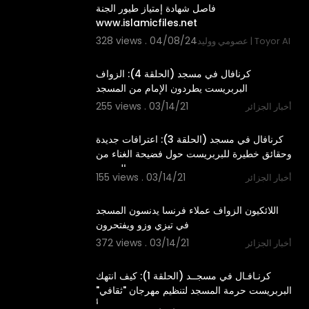
فاصل شهادة إمتياز طيور الجنة
www.islamicfiles.net
328 views . 04/08/24
 ووليد | Toyor Al Janah
3:28
كرنافال في مسجد (الحلقة 4): الزواف
البربريست يطردون الإمام من المسجد
255 views . 03/14/21
أخبار الجزائر
5:35
كرنافال في مسجد (الحلقة 3): اعترافات جديدة
وحقائق خطيرة للبربريست حول فضيحة الغناء من
المسجد
155 views . 03/14/21
أخبار الجزائر
15:00
اللائكيون الزواف عملاء فرنسا يدنسون المسجد
في تيزي وزو ويفتحرون
372 views . 03/14/21
أخبار الجزائر
3:56
⁣كرنـافـال في مسجــد⁣ (الحلقة 1): كيف انتهك
البربريست حرمة المسجد لتنظيم مهرجان "ثقافي"
بأ