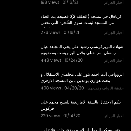
188 views . 01/16/21
أخبار الجزائر
7:36
كرنافال في مسجد (الحلقة 2): فضيحة بث الغناء
من المسجد ليست سوى الشّجرة الّتي تخفي
الغابة.
276 views . 01/16/21
أخبار الجزائر
11:16
شهادة البربرفرنسي رشيد علي يحي المجاهد عبان
رمضان امر بقتلي وقتل البربريست وتصفيتهم
448 views . 10/24/20
أخبار الجزائر
3:58
الزووافي آيت احمد يثور على مجاهدي الاستقلال و
ينعت هواري بومدين بابن المسجد الازهري
408 views . 04/20/20
حقيقة الزواف وفضحهم
4:52
حكم الاحتفال بالسنة الامازيغية للشيخ محمد علي
فركوس
229 views . 01/14/20
أخبار الجزائر
12:22
جني يسكن الطفل اسلام و يمزق جلده علاج اول