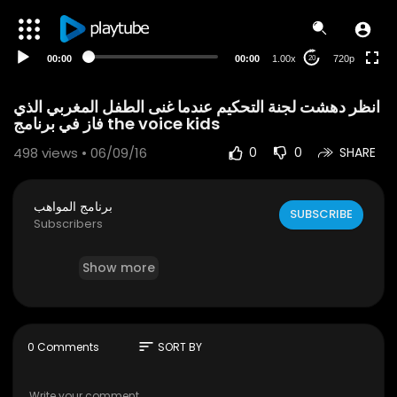
240p
auto
00:00
00:00
1.00x
720p
20
انظر دهشت لجنة التحكيم عندما غنى الطفل المغربي الذي
فاز في برنامج the voice kids
498
views • 06/09/16
0
0
SHARE
برنامج المواهب
SUBSCRIBE
Subscribers
Show more
sort
0 Comments
SORT BY