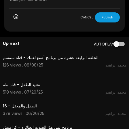
CANCEL
Publish
Up next
AUTOPLAY
12:05
الحلقة الرابعة عشرة من برنامج أصنع لعبتك - قناة سمسم
126 views . 08/08/25
محمد ابراهيم
2:48
نشيد الطفل - قناة طه
518 views . 07/20/25
محمد ابراهيم
2:31
الطفل والمحتل - 16
378 views . 06/26/25
محمد ابراهيم
1:26
برنامج لمن هذا الصوت الطائرة - كراميش