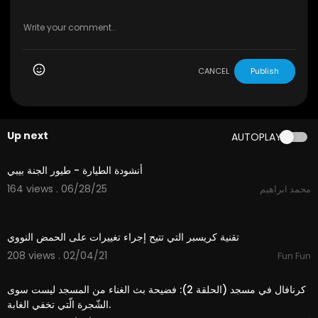
CANCEL
Publish
Up next
AUTOPLAY
1:52
أنشودة الطيارة - طيور الجنة بيبي
164 views . 06/28/25
محمد ابراهيم
15:46
تقنية كريسبر التي تتيح إجراء تغييرات على الحمض النووي
208 views . 02/04/21
Fun Fun
7:36
كرنافال في مسجد (الحلقة 2): فضيحة بث الغناء من المسجد ليست سوى
الشّجرة الّتي تخفي الغابة.