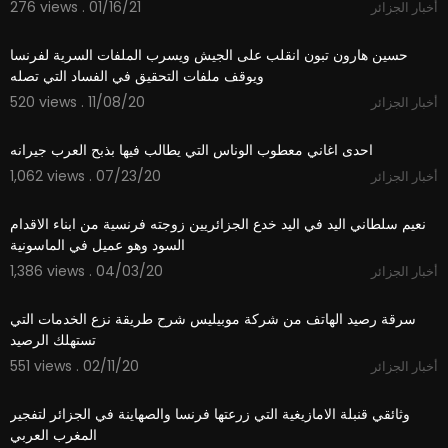
276 views . 01/16/21
أخبار الجزائر
12:41
حسين هارون تبون انقلب على الجيش ويسرب الملفات السرية لفرنسا
ويوقف ملفات التحقيق في الفساد التي تصله
520 views . 11/08/20
أخبار الجزائر
0:15
احدى اغاني معطوب الوناس التي يطالب فيها بذبح العرب جيرانه
1,062 views . 07/23/20
أخبار الجزائر
6:54
نعيم سلطاني اليد في اليد خدع الجزائريين زوجته فرنسية من ابناء الاقدام
السود وهو عميل في الماسونية
1,386 views . 04/03/20
أخبار الجزائر
2:55
سرقة رصيد الهاتف من شركة موبيليس شرح طريقة نزع الخدمات التي
تستهلك الرصيد
551 views . 02/11/20
أخبار الجزائر
1:06:07
وثائقي قنبلة الامازيغية التي زرعتها فرنسا والصهاينة في الجزائر لتفجير
المغرب العربي