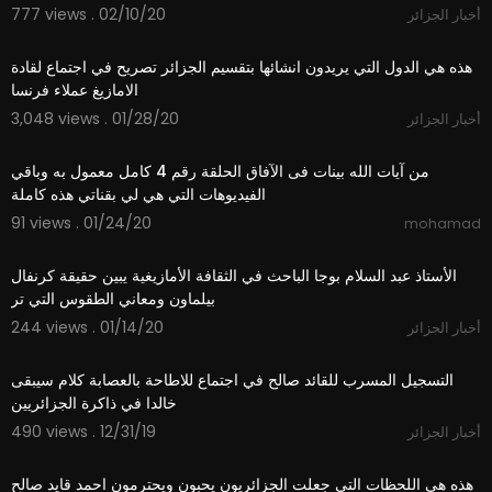
777 views . 02/10/20
أخبار الجزائر
6:38
هذه هي الدول التي يريدون انشائها بتقسيم الجزائر تصريح في اجتماع لقادة
الامازيغ عملاء فرنسا
3,048 views . 01/28/20
أخبار الجزائر
3:40
من آيات الله بينات فى الآفاق الحلقة رقم 4 كامل معمول به وباقي
الفيديوهات التي هي لي بقناتي هذه كاملة
91 views . 01/24/20
mohamad
8:31
الأستاذ عبد السلام بوجا الباحث في الثقافة الأمازيغية يبين حقيقة كرنفال
بيلماون ومعاني الطقوس التي تر
244 views . 01/14/20
أخبار الجزائر
7:01
التسجيل المسرب للقائد صالح في اجتماع للاطاحة بالعصابة كلام سيبقى
خالدا في ذاكرة الجزائريين
490 views . 12/31/19
أخبار الجزائر
3:33
هذه هي اللحظات التي جعلت الجزائريون يحبون ويحترمون احمد قايد صالح