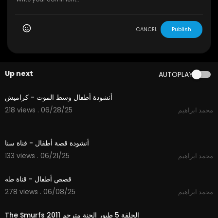
CANCEL
Publish
Up next
AUTOPLAY
3:58
أنشودة أطفال وسط الموت - كراميش
218 views . 06/28/25
محمد ابراهيم
3:02
أنشودة قصة أطفال - قناة سنا
133 views . 06/21/25
محمد ابراهيم
3:45
قصص أطفال - قناة طه
278 views . 06/08/25
محمد ابراهيم
10:11
The Smurfs 2011 الحلقة 5 طيور الجنة مترجم