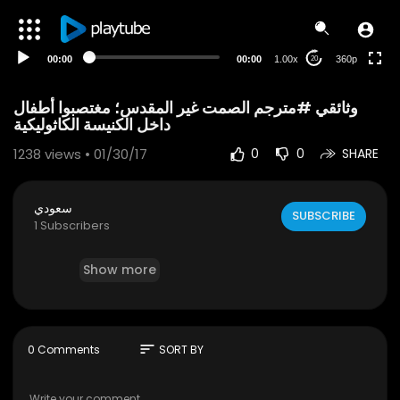
auto
00:00
00:00
1.00x
360p
20
‫وثائقي #مترجم الصمت غير المقدس؛ مغتصبوا أطفال
1238
views • 01/30/17
0
0
SHARE
سعودي
SUBSCRIBE
1 Subscribers
Show more
sort
0 Comments
SORT BY