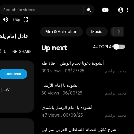
240p
auto
720p
Film & Animation
Music
Pets & A
عادل إمام يل
Up next
AUTOPLAY
0
SHARE
4:38
أنشودة دعونا نخدم الوطن - قناة طه
393 views . 06/27/25
محمد ابراهيم
SUBSCRIBE
4:37
أنشودة يا إمام الرُّسل
عادل إ
50 views . 06/09/25
محمد ابراهيم
3:20
أنشودة يا إمام الرسل ياسَندي
47 views . 06/09/25
محمد ابراهيم
16:12
شرح مُعَيَن لقصائد للسلطان العربي نمر ابن