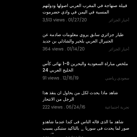
قبيلة صنهاجة في المغرب العربي اصولها ودولتهم
المنسية في اليمن في وادي حضرموت
3,513 views . 01/27/20
أخبار الجزائر
4:59
طيار جزائري سابق يروي معلومات صادمة عن
الجنيرال العربي بلخير والشاذلي بن جديد
364 views . 01/14/20
أخبار الجزائر
11:51
ملخص مباراة السعودية والبحرين 0-1 نهائى كأس
الخليج العربي 24
91 views . 12/16/19
سعودي رياضي
02:14
شاهد ماذا يحدث لكل من يحاول ان ينقذ هذا
الرجل من الانتحار
222 views . 06/24/16
تجربة اجتماعية
03:07
شاهد ما الذى قاله الناس فى كندا عندما شاهدو
صور لما يحدث فى سوريا _ بالتاكيد ستبكى بسبب
الفيديو