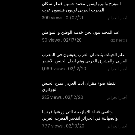
⁣⁣المؤرخ والبروفيسور محمد حسين فنطر سكان
المغرب العربي لوبيون فينيقون عرب
309 views . 01/07/21
أخبار الجزائر
1:43
عبد المجيد تبون نحن خدمة الوطن و المواطن
90 views . 02/17/20
dz héros
1:43
علم الجينات يثبت ان العرب يعيشون في المغرب
العربي والمشرق العربي وهم اصل الجنس الاشقر
1,069 views . 02/12/20
أخبار الجزائر
1:25
نقطة ضوء مقران ايت العربي يمدح الجيش
الجزائري
225 views . 02/12/20
أخبار الجزائر
1:06:07
وثائقي قنبلة الامازيغية التي زرعتها فرنسا
والصهاينة في الجزائر لتفجير المغرب العربي
777 views . 02/10/20
أخبار الجزائر
26:03