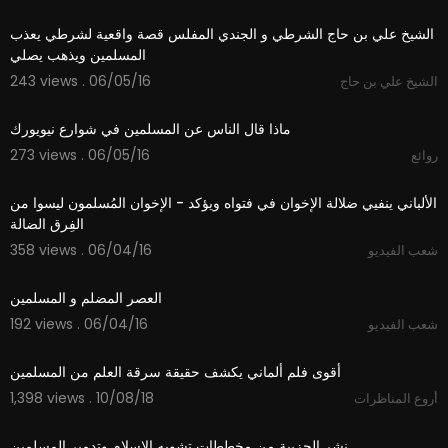
06:34
الشيخ علي بن حاج الشرطي و الجندي المفلس قصة واقعية لشرطي يعذب
المسلمين ويذهب يصلي
243 views . 06/05/16
الشيخ علي بن حاج
03:07
ماذا قال الناس عن المسلمين في شوارع نيويورك
273 views . 06/05/16
روائع
03:55
الألباني ينفيي ضلالة الإخوان في فتواه ويؤكد - الإخوان المُسلمون ليسوا من
الفِرق الضالة
358 views . 06/04/16
شعب الفيديو
04:36
العصر المضلم و المسلمين
192 views . 06/04/16
شعب الفيديو
15:13
أقوى فلم ألماني يكشف حقيقة سرقة العلم من المسلمين
1,398 views . 10/08/18
أروع المناظرات
05:30
نشر الحزبية من مخططات تشويه الإسلام وتدمير المسلمين