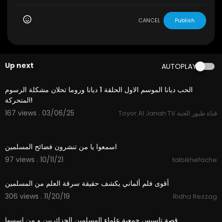
CANCEL
Publish
Up next
AUTOPLAY
3:38
الحب ديانا الموسم الاول الحلقة 1 ديانا وروما تحلان مشكلة الرسوم
المتحركة!
167 views . 03/06/25
Toyor Al Janah TV قناة طيور الجنة
5:26
اسمعوا يا من تنشرون فضائح المسلمين
97 views . 10/11/21
talbikhefache
15:13
أقوى فلم ألماني يكشف حقيقة سرقة العلم من المسلمين
306 views . 11/20/19
Ridha Rezzag
36:58
قصة تاسيس جمعية علماء المسلمين الجزائريين و من اسسها