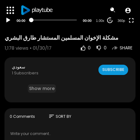
auto
00:00
00:00
1.00x
360p
20
1,178
views • 01/30/17
0
0
SHARE
سعودي
SUBSCRIBE
1 Subscribers
Show more
sort
0 Comments
SORT BY