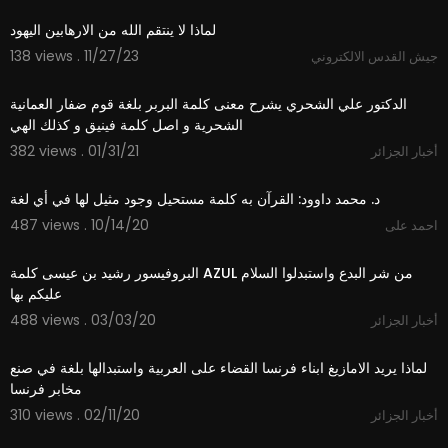
لماذا لا ينتقم الله من الارهابين اليهود
138 views . 11/27/23
جيش القدس الالكتروني
5:00
الدكتور علي الشحري يشرح معنى كلمة البربر بلغة قوم ضفار العمانية
الشحرية و اصل كلمة فينيق و كذلك الهي
382 views . 01/31/21
أخبار الجزائر
4:36
⁣د. محمد داوود: القرآن به كلمة مستحيل وجود مثيل لها في أي لغة
487 views . 10/14/20
احمد على
1:29
البروفيسور رشيد بن عيسى كلمة AZUL من شر البدع واستبدلوا السلام
عليكم بها
488 views . 03/03/20
أخبار الجزائر
7:19
لماذا يريد الامازيغ ابناء فرنسا القضاء على العربية واستبدالها بلغة في صنع
مخابر فرنسا
310 views . 02/11/20
أخبار الجزائر
3:31