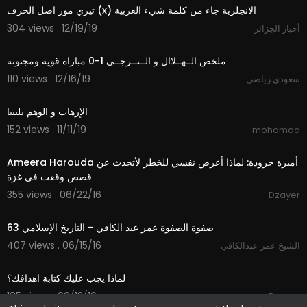
تيري مور اصل الحرف (x) الانجلزية جاء من كلمة شيء العربية
304 views . 12/19/19
أخبار الجزائر
9:51
ملخص الــهــلاال و الــتــرجــى 1-0 مباراة قوية ومجنونة
110 views . 12/16/19
سعودي رياضي
1:26
الإرهاب و الوهم بليبيا
152 views . 11/11/19
mohamad
08:42
Ameera Harouda أميرة حرودة: لماذا أعرض نفسي للخطر لأتحدث عن
قصص وقعت في غزة
355 views . 06/22/16
Dzayer
21:30
صفوة الصفوة عمر عبد الكافي - التاريخ الإسلامي 63
407 views . 06/15/16
الشيخ عمر عبدالكافي
01:27
لماذا يجب عليك كتابة اهدافك؟
185 views . 06/12/16
Dzayer