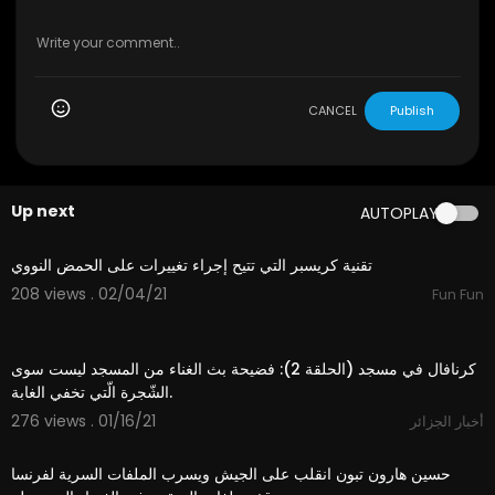
CANCEL
Publish
Up next
AUTOPLAY
15:46
تقنية كريسبر التي تتيح إجراء تغييرات على الحمض النووي
208 views . 02/04/21
Fun Fun
7:36
كرنافال في مسجد (الحلقة 2): فضيحة بث الغناء من المسجد ليست سوى
الشّجرة الّتي تخفي الغابة.
276 views . 01/16/21
أخبار الجزائر
12:41
حسين هارون تبون انقلب على الجيش ويسرب الملفات السرية لفرنسا