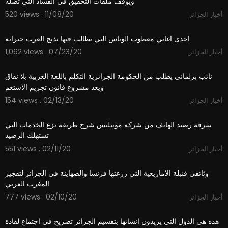
ويوقف ملفات التحقيق في الفساد التي تصله
520 views . 11/08/20
أخبار الجزائر
0:15
احدى اغاني معطوب الوناس التي يطالب فيها بذبح العرب جيرانه
1,062 views . 07/23/20
أخبار الجزائر
6:34
نائب برلماني يطلب من الحكومة الجزائرية التكلم باللغة العربية بلا نفاق
ويعد مشروع قانون تجريم الاستعم
154 views . 02/13/20
أخبار الجزائر
2:55
سرقة رصيد الهاتف من شركة موبيليس شرح طريقة نزع الخدمات التي
تستهلك الرصيد
551 views . 02/11/20
أخبار الجزائر
1:06:07
وثائقي قنبلة الامازيغية التي زرعتها فرنسا والصهاينة في الجزائر لتفجير
المغرب العربي
777 views . 02/10/20
أخبار الجزائر
6:38
هذه هي الدول التي يريدون انشائها بتقسيم الجزائر تصريح في اجتماع لقادة