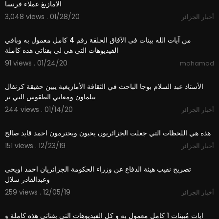
الامازيغ عملاء فرنسا
3,048 views . 01/28/20
أخبار الجزائر
3:40
من آيات الله بينات فى الآفاق الحلقة رقم 4 كامل معمول به وباقي
الفيديوهات التي هي لي بقناتي هذه كاملة
91 views . 01/24/20
mohamad
8:31
الأستاذ عبد السلام بوجا الباحث في الثقافة الأمازيغية يبين حقيقة كرنفال
بيلماون ومعاني الطقوس التي تر
244 views . 01/14/20
أخبار الجزائر
3:33
هذه هي اللحظات التي جعلت الجزائريون يحبون ويحترمون احمد قايد صالح
151 views . 12/23/19
أخبار الجزائر
5:24
تصريح نقيب هيئة الدفاع عن وزراء الحكومة الجزائريان احمد اويحى
وعبدالقادر سلال
259 views . 12/05/19
أخبار الجزائر
0:49
ايات مُبينات 1 كامل معمول به و كل الفيديوهات التي بقناتي هذه كاملة و