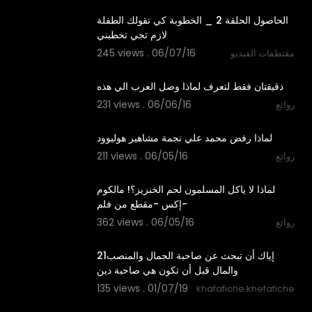
الحاصول الحلقة 2 _ الخطوبة كي تقولك الطفلة
لازم تجي تخطبني
245 views . 06/07/16
مقتطفات الفيديو
03:24
دقيقتان فقط لتعرف لماذا وصل العرب الي هذه
231 views . 06/06/16
روائع
02:06
لماذا رفض محمد علي نجمة مشاهير هوليوود
211 views . 06/05/16
روائع
01:12
لماذا لا ياكل المسلمون لحم الخنزيز؟! مالكوم
إكس -مقطع من فلم-
362 views . 06/05/16
روائع
02:50
21إياك أن تبحث عن صاحبة الجمال والمنصب
والمال قبل أن تكون هي صاحبة دين
135 views . 01/07/19
khafafiche khefafiche
01:56