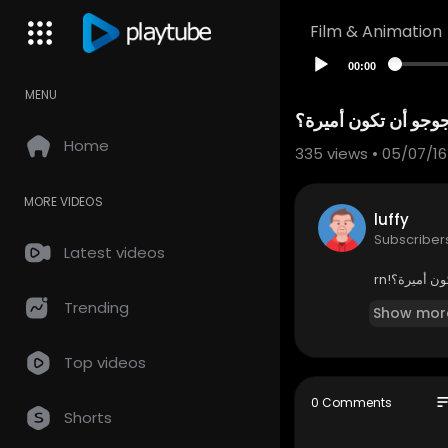
Film & Animation
00:00
MENU
Home
335
views • 05/07/16
MORE VIDEOS
luffy
Subscriber
Latest videos
ن أميرة؟!rn
Trending
Show mor
Top videos
so
0 Comments
Shorts