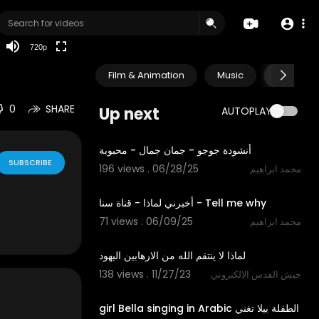
HD
auto
720p
Film & Animation
Music
Pets & A
0
SHARE
Up next
AUTOPLAY
3:54
أنشودة جوجو - جمان جمال - محبوبة
SUBSCRIBE
196 views . 06/28/25
محمد ابراهيم
4:01
أخبرني لماذا - قناة سنا - Tell me why
71 views . 06/09/25
محمد ابراهيم
0:30
لماذا لا ينتقم الله من الارهابين اليهود
138 views . 11/27/23
جيش القدس الالكتروني
3:36
girl Bella singing in Arabic الطفلة بيلا تغني