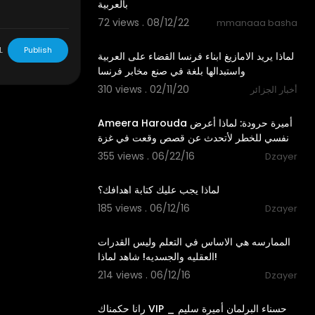
بالعربية
72 views . 08/12/22
mmanaaa basha
7:19
L
Publish
لماذا يريد الامازيغ ابناء فرنسا القضاء على العربية
واستبدالها بلغة في صنع مخابر فرنسا
310 views . 02/11/20
أخبار الجزائر
08:42
Ameera Harouda أميرة حرودة: لماذا أعرض
نفسي للخطر لأتحدث عن قصص وقعت في غزة
355 views . 06/22/16
Dzayer
01:27
لماذا يجب عليك كتابة اهدافك؟
185 views . 06/12/16
Dzayer
00:30
الممارسه هي الاساس في التعلم وليس القدرات
العقليه والجسديه! شاهد لماذا!
214 views . 06/12/16
Dzayer
14:03
رانا حكمناك VIP _ حسناء البرلمان أميرة سليم