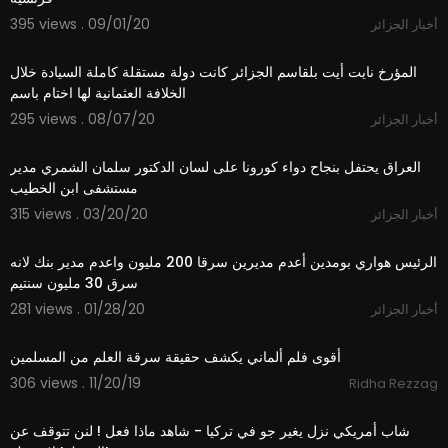
395 views . 09/01/20
أخبار الجزائر
1:22
المؤرخ نايت أيت بلقاسم الجزائر كانت دولة مستقلة كاملة السيادة خلال
الخلافة العثمانية لها اختام باسم
295 views . 08/07/20
أخبار الجزائر
1:13
العراق يحتفل بنجاح دواء كورونا على لسان الدكتور سلمان الشمري مدير
مستشفى ابن الخطيب
315 views . 03/20/20
أخبار الجزائر
1:57
الرئيس هواري بومدين أعدم مديرين سرقا 200 مليون واعدم مدير بنك لانه
سرق 30 مليون سنتيم
281 views . 01/28/20
أخبار الجزائر
15:13
أقوى فلم ألماني يكشف حقيقة سرقة العلم من المسلمين
306 views . 11/20/19
Ridha Rezzag
09:15
شاب أمريكي نزل يغير جو في تركيا - شاهد ماذا فعل ! لنن تتوقف عن