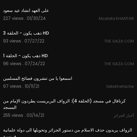
9:53
على العهد انشاد عيد سعود
227 views . 01/30/24
Mostafa KHANTAR
42:17
ذهب يكون - الحلقة 3 HD
93 views . 07/27/22
THE GAZA COM
42:14
ذهب يكون - الحلقة 1 HD
96 views . 07/24/22
THE GAZA COM
5:26
اسمعوا يا من تنشرون فضائح المسلمين
97 views . 10/11/21
talbikhefache
3:28
كرنافال في مسجد (الحلقة 4): الزواف البربريست يطردون الإمام من
المسجد
255 views . 03/14/21
أخبار الجزائر
4:11
الزواف يريدون حذف الاسلام من دستور الجزائر وتحويلها الى دولة علمانية
فرنسية