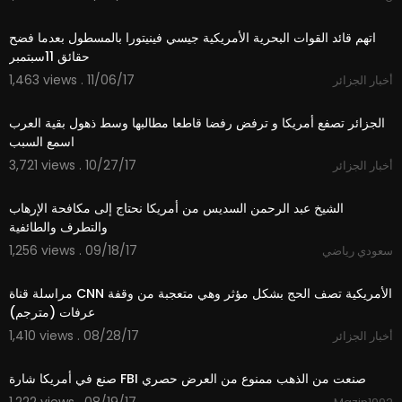
06:54
اتهم قائد القوات البحرية الأمريكية جيسي فينيتورا بالمسطول بعدما فضح
حقائق 11سبتمبر
1,463 views . 11/06/17
أخبار الجزائر
04:45
الجزائر تصفع أمريكا و ترفض رفضا قاطعا مطالبها وسط ذهول بقية العرب
اسمع السبب
3,721 views . 10/27/17
أخبار الجزائر
07:41
الشيخ عبد الرحمن السديس من أمريكا نحتاج إلى مكافحة الإرهاب
والتطرف والطائفية
1,256 views . 09/18/17
سعودي رياضي
01:09
مراسلة قناة CNN الأمريكية تصف الحج بشكل مؤثر وهي متعجبة من وقفة
عرفات (مترجم)
1,410 views . 08/28/17
أخبار الجزائر
05:16
صنع في أمريكا شارة FBI صنعت من الذهب ممنوع من العرض حصري