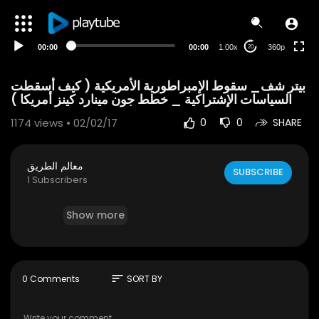
auto
00:00
00:00
1.00x
360p
20
‫بيتر شف_ سقوط الإمبراطورية الأمريكية ( كيف أسقطت
السياسات الإشتراكية _ خطط جون مينارد كينز أمريكا )
1174
views • 02/02/17
0
0
SHARE
معالم الطريق
SUBSCRIBE
1 Subscribers
Show more
sort
0 Comments
SORT BY