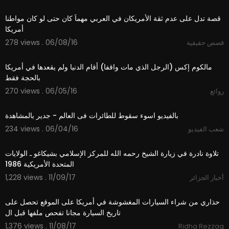
01:12
قصة تدل على عدم ثقة الأمريكان في العربي مهماَ كان حتى لو كان مواطنا
أمريكا
278 views . 06/08/16
قصص حقيقية
01:19
مالكوم إكس (الرجل الذي مات واقفا) أقام الدنيا ولم يقعدها في أمريكا
بالحجة فقط
270 views . 06/05/16
روائع
06:00
بالفيديو اسوء سقوط للطائرات فى العالم - جدير بالمشاهدة
234 views . 06/04/16
شعب الفيديو
16:38
تلاوة نادرة في زيارة الشيخ رحمه الله للمركز الإسلامي بشيكاغو ـ الولايات
المتحدة الأمريكية 1986
1,228 views . 11/09/17
أخبار الجزائر
02:16
حذاري من شراء السيارات المغشوشة في أمريكا على الموقع تحصل على
تاريخ السيارة مجانا تفحص ملفها قبل ال
1,376 views . 11/08/17
Ridha Rezzag