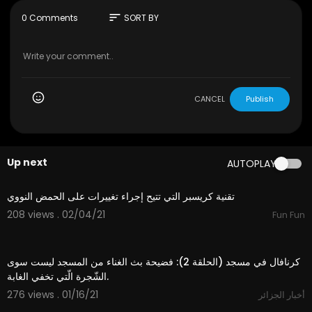
sort
0 Comments
SORT BY
CANCEL
Publish
Up next
AUTOPLAY
15:46
تقنية كريسبر التي تتيح إجراء تغييرات على الحمض النووي
208 views . 02/04/21
Fun Fun
7:36
كرنافال في مسجد (الحلقة 2): فضيحة بث الغناء من المسجد ليست سوى
الشّجرة الّتي تخفي الغابة.
276 views . 01/16/21
أخبار الجزائر
12:41