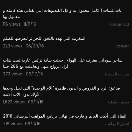
0:49
ايات مُبينات 1 كامل معمول به و كل الفيديوهات التي بقناتي هذه كاملة و
معمول بها
116 views . 11/11/19
mohamad
03:39
المغربية التي تهدد باللجوء للجزائر لتعرضها للضلم
223 views . 06/20/16
Dzayer
16:34
ساحر سوداني يعترف على الهواء_جعلت شابة تركض عارية لبيت شاب
أراد الزواج منها.. وتعاملت مع 286 جنياً
373 views . 06/17/16
محارب السحرة
10:10
صاعق: الربا و القروض و الديون ظاهرة "الأم الوحيدة" التي تعيل وحدها
الأولاد بدون الأب الانت
1,623 views . 06/11/16
قصص حقيقية
04:46
الفتاة التي أبكت العالم و فازت في نهائي برنامج المواهب البريطاني 2016
718 views . 06/11/16
افضل المواهب
05:28