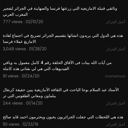
وثائقي قنبلة الامازيغية التي زرعتها فرنسا والصهاينة في الجزائر لتفجير
المغرب العربي
777 views . 02/10/20
أخبار الجزائر
6:38
هذه هي الدول التي يريدون انشائها بتقسيم الجزائر تصريح في اجتماع لقادة
الامازيغ عملاء فرنسا
3,048 views . 01/28/20
أخبار الجزائر
3:40
من آيات الله بينات فى الآفاق الحلقة رقم 4 كامل معمول به وباقي
الفيديوهات التي هي لي بقناتي هذه كاملة
91 views . 01/24/20
mohamad
8:31
الأستاذ عبد السلام بوجا الباحث في الثقافة الأمازيغية يبين حقيقة كرنفال
بيلماون ومعاني الطقوس التي تر
244 views . 01/14/20
أخبار الجزائر
3:33
هذه هي اللحظات التي جعلت الجزائريون يحبون ويحترمون احمد قايد صالح
151 views . 12/23/19
أخبار الجزائر