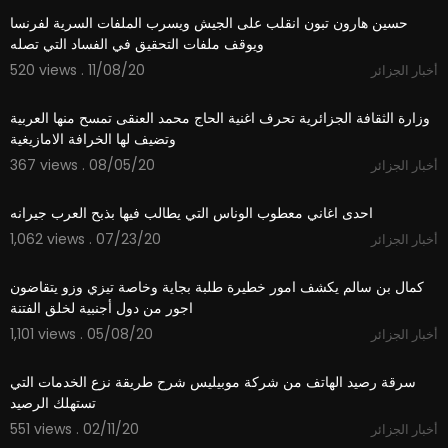
حسين هارون تبون انقلب على الجيش ويسرب الملفات السرية لفرنسا
ويوقف ملفات التحقيق في الفساد التي تصله
520 views . 11/08/20
أخبار الجزائر
2:47
وزارة الثقافة الجزائرية تحرف اغنية الحاج محمد العنقى تمسح منها العربية
وتضيف لها الخرافة الامازيغية
367 views . 08/05/20
أخبار الجزائر
0:15
احدى اغاني معطوب الوناس التي يطالب فيها بذبح العرب جيرانه
1,062 views . 07/23/20
أخبار الجزائر
2:28
كمال بن سالم يكشف امور خطيرة طلبة بجاية وخاصة تيزي وزو يتقاضون
اجور من دول أجنبية لخلق الفتنة
1,101 views . 05/08/20
أخبار الجزائر
2:55
سرقة رصيد الهاتف من شركة موبيليس شرح طريقة نزع الخدمات التي
تستهلك الرصيد
551 views . 02/11/20
أخبار الجزائر
1:06:07