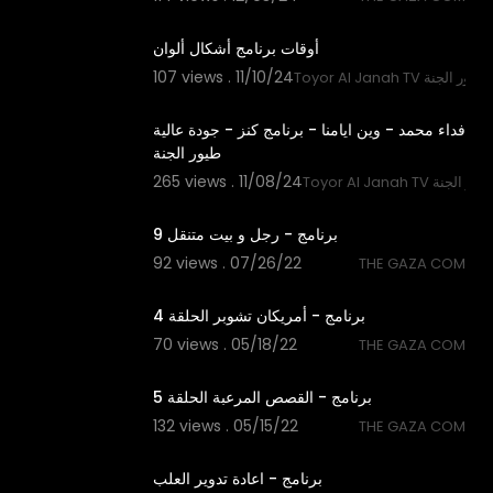
0:45
أوقات برنامج أشكال ألوان
107 views . 11/10/24
Toyor Al Janah TV ر الجنة
2:44
فداء محمد - وين ايامنا - برنامج كنز - جودة عالية
طيور الجنة
265 views . 11/08/24
Toyor Al Janah TV لجنة
20:29
برنامج - رجل و بيت متنقل 9
92 views . 07/26/22
THE GAZA COM
44:20
برنامج - أمريكان تشوبر الحلقة 4
70 views . 05/18/22
THE GAZA COM
32:29
برنامج - القصص المرعبة الحلقة 5
132 views . 05/15/22
THE GAZA COM
24:09
برنامج - اعادة تدوير العلب