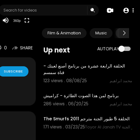
auto
360p
Film & Animation
Music
Pets & A
0
SHARE
Up next
AUTOPLAY
12:05
الحلقة الرابعة عشرة من برنامج أصنع لعبتك -
SUBSCRIBE
قناة سمسم
123 views . 08/08/25
محمد ابراهيم
1:26
برنامج لمن هذا الصوت الطائرة - كراميش
286 views . 06/20/25
محمد ابراهيم
10:11
The Smurfs 2011 الحلقة 5 طيور الجنة مترجم
171 views . 03/23/25
Toyor Al Janah TV الجنة
10:06