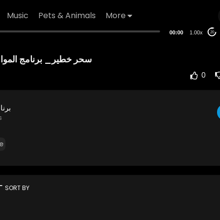
Music
Pets & Animals
More
00:00
1.00x
20
سحر خطير_ برنامج الموا
0
برنا
s
e
rt
SORT BY