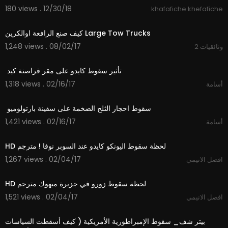
180 views . 12/30/18
khafafiche khefafiche
10:00
كيف صنع الرافعة اوالكرين Large Tow Trucks
1,248 views . 08/02/17
وثائقيات 2
01:39
1,318 views . 02/16/17
أسامة
02:41
1,421 views . 02/16/17
أسامة
01:34
1,267 views . 02/04/17
افضل الانيمي
01:44
1,521 views . 02/04/17
افضل الانيمي
10:14
‫بيتر شف_ سقوط الإمبراطورية الأمريكية ( كيف أسقطت السياسات