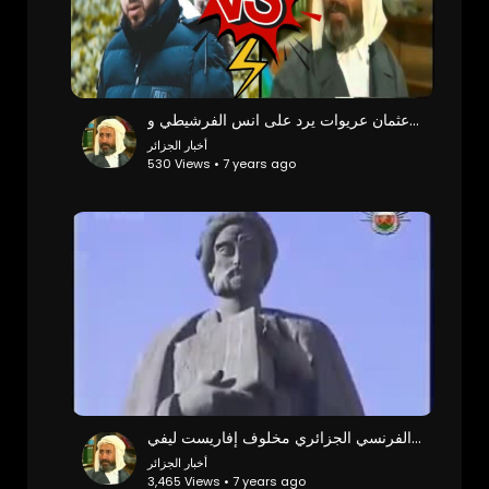
عثمان عريوات يرد على انس الفرشيطي و (Var) هو اللي راح يحكم
أخبار الجزائر
530 Views • 7 years ago
تحريف مقدمة ابن خلدون من اليهودي الفرنسي الجزائري مخلوف إفاريست ليفي ( Makhlóuf Evariste Levi )
أخبار الجزائر
3,465 Views • 7 years ago