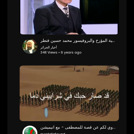
لا توجد لغة امازيغية بل لغة لوبية ⁣المؤرخ والبروفيسور محمد حسين فنطر
أخبار الجزائر
348 Views • 6 years ago
انشودة اروي لكم عن قصة للمصطفى - مع انيميشن