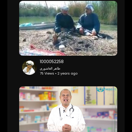
1000052258
طاهر العاشوري
75 Views • 2 years ago