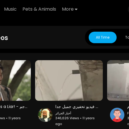
Music
Pets & Animals
More
eos
All Time
T
فعل الخير فيديو تحفيزي جميل جدا
My Dad is a Liar! - أبى يكذب - فيلم قصير رائع مترجم
أخبار الجزائر
F
ews • 11 years
346,626 Views • 11 years
3
ago