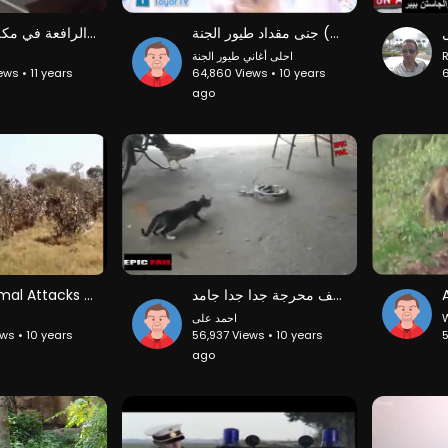
‫ماما جابت بيبي (بدون إيقاع) جنى مقداد طيور الجنة‬‎
تصوير سقوط الرافعة في مكة المكرمة.
احلى أغاني طيور الجنة
R
ews • 11 years
64,860 Views • 10 years
6
ago
Wild Animal Attacks #12
طرائف مضحكة جدا 2016 اضحك حتى البكاء مواقف محرجة جدا جدا جامد
احمد على
W
ws • 10 years
56,937 Views • 10 years
5
ago