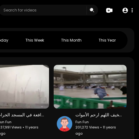
oday
This Week
This Month
This Year
لحظة سقوط الرافعة في الحرم شيء مخيف اللهم ارحم الأموات
تصوير جديد و واضح لحظة ضرب الصاعقة و سقوط الرافعة في المسجد الحرام
un Fun
Fun Fun
37,991 Views • 11 years
201,272 Views • 11 years
ago
ago