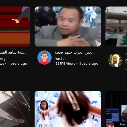
صينى يتكلم بطلاقة اللهجة الجزائرية و بعض العرب جيهم صعبة !!!!
طريقة التكلم مع الطفل تؤثر على نفسيته! شاهد الفيديو وانشره
zzag
Fun Fun
ر
ews • 11 years ago
155,518 Views • 11 years ago
1