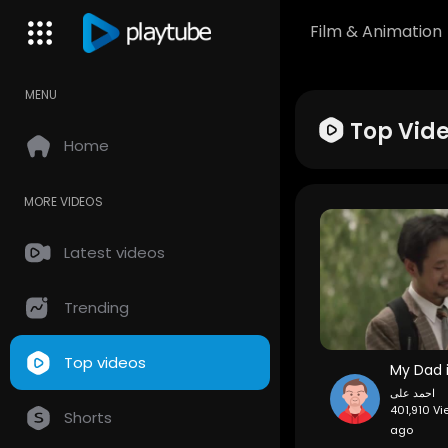
Film & Animation
MENU
Top Vid
Home
MORE VIDEOS
Latest videos
Trending
Top videos
احمد على
401,910 Vi
Shorts
ago